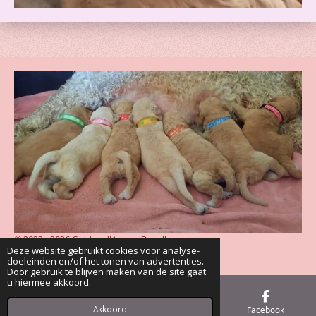
© 2022 - 2026 Golden d'Amour Doodles
Deze website gebruikt cookies voor analyse-
Powered by
JouwWeb
doeleinden en/of het tonen van advertenties.
Door gebruik te blijven maken van de site gaat
u hiermee akkoord.
Akkoord
E-mailadres
Telefoonnummer
Facebook