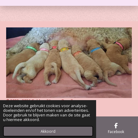
© 2022 - 2026 Golden d'Amour Doodles
Deze website gebruikt cookies voor analyse-
Powered by
JouwWeb
doeleinden en/of het tonen van advertenties.
Door gebruik te blijven maken van de site gaat
u hiermee akkoord.
Akkoord
E-mailadres
Telefoonnummer
Facebook