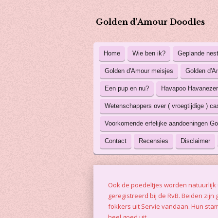
Ga
direct
Golden d'Amour Doodles
naar
de
hoofdinhoud
Home
Wie ben ik?
Geplande nes
Golden d'Amour meisjes
Golden d'A
Een pup en nu?
Havapoo Havanezer
Wetenschappers over ( vroegtijdige ) cast
Voorkomende erfelijke aandoeningen Go
Contact
Recensies
Disclaimer
Ook de poedeltjes worden natuurlijk 
geregistreerd bij de RvB. Beiden zijn
fokkers uit Servie vandaan. Hun sta
heel goed uit.