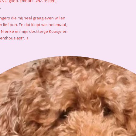
bel,ECVO goed. Embark DNA-testen,
.
ngers die mij heel graag even willen
 lief ben. En dat klopt wel helemaal,
bij Nienke en mijn dochtertje Koosje en
n enthousiast". ♀️