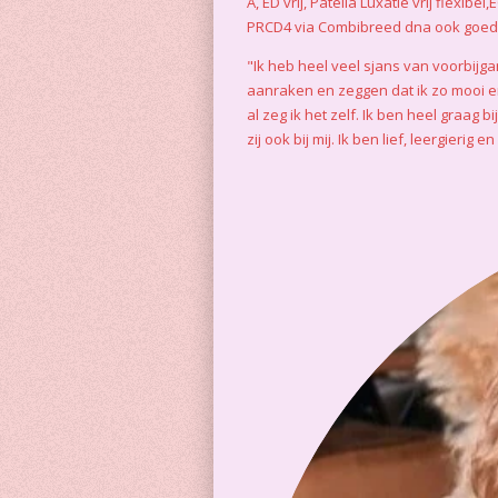
A, ED vrij, Patella Luxatie vrij flexi
PRCD4 via Combibreed dna ook goed
"Ik heb heel veel sjans van voorbijga
aanraken en zeggen dat ik zo mooi en
al zeg ik het zelf. Ik ben heel graag 
zij ook bij mij. Ik ben lief, leergierig e