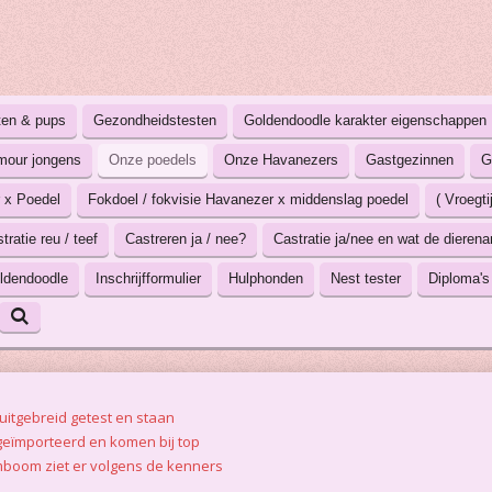
ten & pups
Gezondheidstesten
Goldendoodle karakter eigenschappen
mour jongens
Onze poedels
Onze Havanezers
Gastgezinnen
G
 x Poedel
Fokdoel / fokvisie Havanezer x middenslag poedel
( Vroegt
ratie reu / teef
Castreren ja / nee?
Castratie ja/nee en wat de dierenar
ldendoodle
Inschrijfformulier
Hulphonden
Nest tester
Diploma's
uitgebreid getest en staan
 geïmporteerd en komen bij top
mboom ziet er volgens de kenners