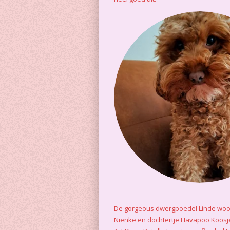
De gorgeous dwergpoedel Linde woo
Nienke en dochtertje Havapoo Koosj